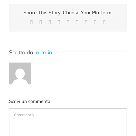
Share This Story, Choose Your Platform!
Facebook
X
Reddit
LinkedIn
WhatsApp
Tumblr
Pinterest
Vk
Email
Scritto da:
admin
Scrivi un commento
Commento