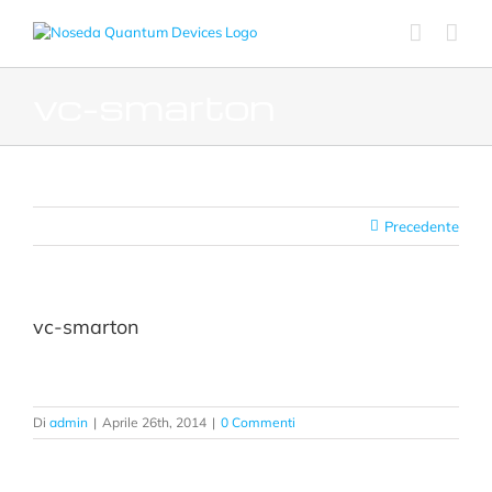
Salta
al
contenuto
vc-smarton
Precedente
vc-smarton
Di
admin
|
Aprile 26th, 2014
|
0 Commenti