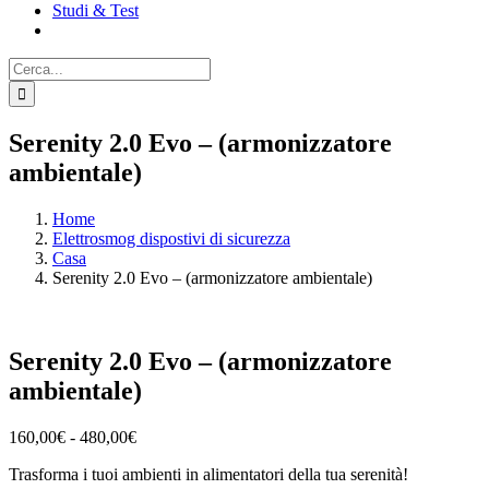
Studi & Test
Cerca
per:
Serenity 2.0 Evo – (armonizzatore
ambientale)
Home
Elettrosmog dispostivi di sicurezza
Casa
Serenity 2.0 Evo – (armonizzatore ambientale)
Serenity 2.0 Evo – (armonizzatore
ambientale)
Fascia
160,00
€
-
480,00
€
di
Trasforma i tuoi ambienti in alimentatori della tua serenità!
prezzo: