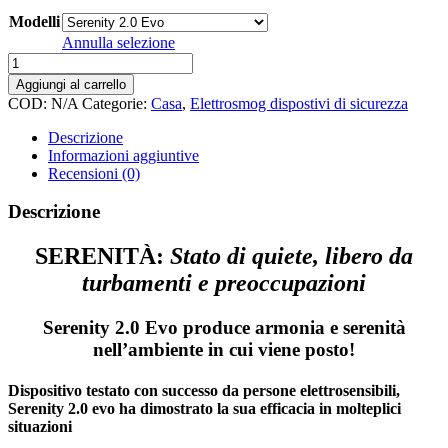
da
Modelli
160,00€
a
Annulla selezione
480,00€
Serenity
2.0
Aggiungi al carrello
Evo
COD:
N/A
Categorie:
Casa
,
Elettrosmog dispostivi di sicurezza
-
(armonizzatore
Descrizione
ambientale)
Informazioni aggiuntive
quantità
Recensioni (0)
Descrizione
SERENITÀ:
Stato di quiete, libero da
turbamenti e preoccupazioni
Serenity 2.0 Evo produce armonia e serenità
nell’ambiente in cui viene posto!
Dispositivo testato con successo da persone elettrosensibili,
Serenity 2.0 evo ha dimostrato la sua efficacia in molteplici
situazioni