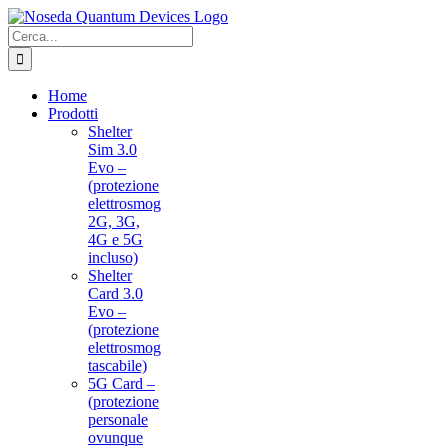
Salta
al
Cerca
contenuto
per:
Home
Prodotti
Shelter
Sim 3.0
Evo –
(protezione
elettrosmog
2G, 3G,
4G e 5G
incluso)
Shelter
Card 3.0
Evo –
(protezione
elettrosmog
tascabile)
5G Card –
(protezione
personale
ovunque