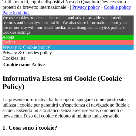
Tutti i marchi, loghi e dispositivi Noseda Quantum Devices sono
protetti da brevetto internazionale - |
Privacy policy
-
Cookie policy
Page load link
We use cookies to personalise content and ads, to provide social media
features and to analyse our traffic. We also share information about your
use of our site with our social media, advertising and analytics partners.
Cookies settings
Accept
Decline
Privacy & Cookie policy
Privacy & Cookies policy
Cookies list
Cookie name
Active
Informativa Estesa sui Cookie (Cookie
Policy)
La presente informativa ha lo scopo di spiegare come questo sito
utilizza i cookie per garantirti un'esperienza di navigazione fluida e
sicura. Essendo un sito statico senza aree riservate, commenti o
newsletter, l'uso dei cookie è ridotto al minimo indispensabile.
1. Cosa sono i cookie?