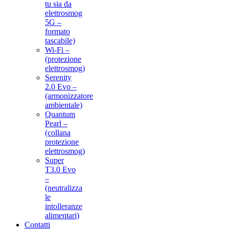
tu sia da
elettrosmog
5G –
formato
tascabile)
Wi-Fi –
(protezione
elettrosmog)
Serenity
2.0 Evo –
(armonizzatore
ambientale)
Quantum
Pearl –
(collana
protezione
elettrosmog)
Super
T3.0 Evo
–
(neutralizza
le
intolleranze
alimentari)
Contatti