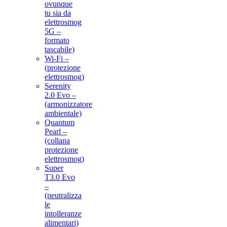
ovunque
tu sia da
elettrosmog
5G –
formato
tascabile)
Wi-Fi –
(protezione
elettrosmog)
Serenity
2.0 Evo –
(armonizzatore
ambientale)
Quantum
Pearl –
(collana
protezione
elettrosmog)
Super
T3.0 Evo
–
(neutralizza
le
intolleranze
alimentari)