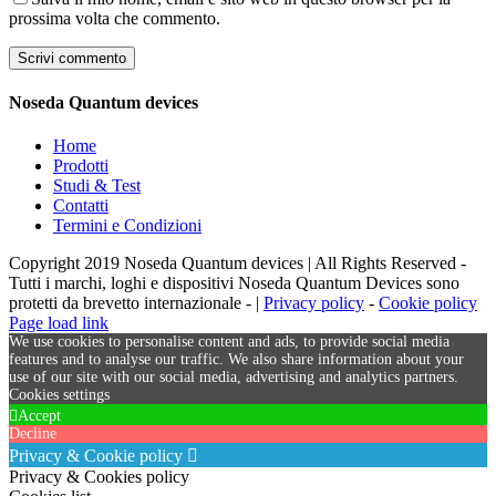
prossima volta che commento.
Noseda Quantum devices
Home
Prodotti
Studi & Test
Contatti
Termini e Condizioni
Copyright 2019 Noseda Quantum devices | All Rights Reserved -
Tutti i marchi, loghi e dispositivi Noseda Quantum Devices sono
protetti da brevetto internazionale - |
Privacy policy
-
Cookie policy
Page load link
We use cookies to personalise content and ads, to provide social media
features and to analyse our traffic. We also share information about your
use of our site with our social media, advertising and analytics partners.
Cookies settings
Accept
Decline
Privacy & Cookie policy
Privacy & Cookies policy