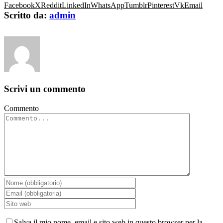
Facebook
X
Reddit
LinkedIn
WhatsApp
Tumblr
Pinterest
Vk
Email
Scritto da:
admin
Scrivi un commento
Commento
Salva il mio nome, email e sito web in questo browser per la