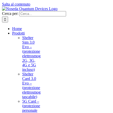
Salta al contenuto
Cerca per:
Home
Prodotti
Shelter
Sim 3.0
Evo –
(protezione
elettrosmog
2G, 3G,
4G e 5G
incluso)
Shelter
Card 3.0
Evo –
(protezione
elettrosmog
tascabile)
5G Card –
(protezione
personale