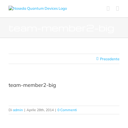
Salta
al
contenuto
team-member2-big
Precedente
team-member2-big
Di
admin
|
Aprile 28th, 2014
|
0 Commenti