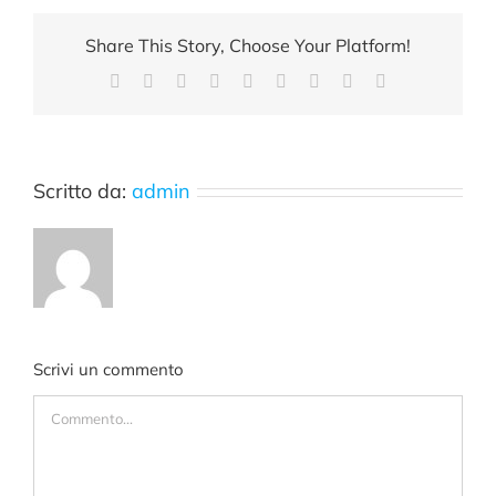
Share This Story, Choose Your Platform!
Facebook
X
Reddit
LinkedIn
WhatsApp
Tumblr
Pinterest
Vk
Email
Scritto da:
admin
Scrivi un commento
Commento