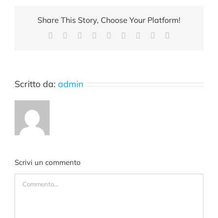
Share This Story, Choose Your Platform!
Facebook
X
Reddit
LinkedIn
WhatsApp
Tumblr
Pinterest
Vk
Email
Scritto da:
admin
Scrivi un commento
Commento