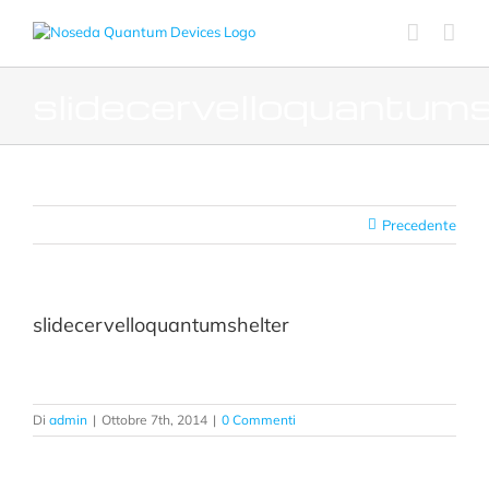
Salta
al
contenuto
slidecervelloquantums
Precedente
slidecervelloquantumshelter
Di
admin
|
Ottobre 7th, 2014
|
0 Commenti