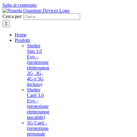
Salta al contenuto
Cerca per:
Home
Prodotti
Shelter
Sim 3.0
Evo –
(protezione
elettrosmog
2G, 3G,
4G e 5G
incluso)
Shelter
Card 3.0
Evo –
(protezione
elettrosmog
tascabile)
5G Card –
(protezione
personale