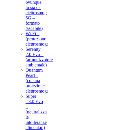
ovunque
tu sia da
elettrosmog
5G –
formato
tascabile)
Wi-Fi –
(protezione
elettrosmog)
Serenity
2.0 Evo –
(armonizzatore
ambientale)
Quantum
Pearl –
(collana
protezione
elettrosmog)
Super
T3.0 Evo
–
(neutralizza
le
intolleranze
alimentari)