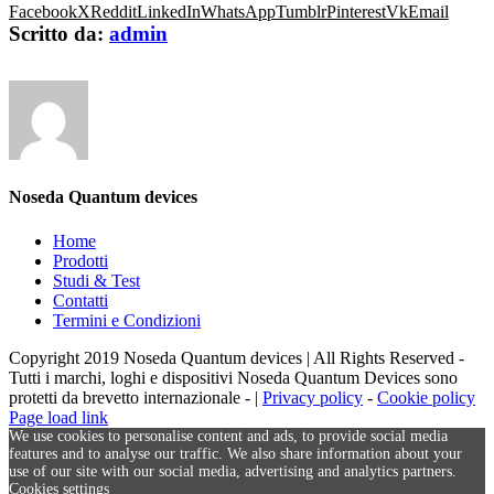
Facebook
X
Reddit
LinkedIn
WhatsApp
Tumblr
Pinterest
Vk
Email
Scritto da:
admin
Noseda Quantum devices
Home
Prodotti
Studi & Test
Contatti
Termini e Condizioni
Copyright 2019 Noseda Quantum devices | All Rights Reserved -
Tutti i marchi, loghi e dispositivi Noseda Quantum Devices sono
protetti da brevetto internazionale - |
Privacy policy
-
Cookie policy
Page load link
We use cookies to personalise content and ads, to provide social media
features and to analyse our traffic. We also share information about your
use of our site with our social media, advertising and analytics partners.
Cookies settings