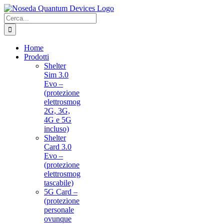
Salta
al
Cerca
contenuto
per:
Home
Prodotti
Shelter
Sim 3.0
Evo –
(protezione
elettrosmog
2G, 3G,
4G e 5G
incluso)
Shelter
Card 3.0
Evo –
(protezione
elettrosmog
tascabile)
5G Card –
(protezione
personale
ovunque