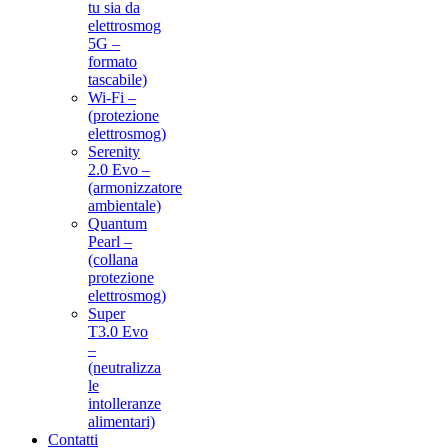
tu sia da
elettrosmog
5G –
formato
tascabile)
Wi-Fi –
(protezione
elettrosmog)
Serenity
2.0 Evo –
(armonizzatore
ambientale)
Quantum
Pearl –
(collana
protezione
elettrosmog)
Super
T3.0 Evo
–
(neutralizza
le
intolleranze
alimentari)
Contatti