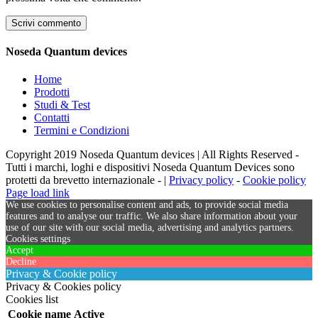
Noseda Quantum devices
Home
Prodotti
Studi & Test
Contatti
Termini e Condizioni
Copyright 2019 Noseda Quantum devices | All Rights Reserved -
Tutti i marchi, loghi e dispositivi Noseda Quantum Devices sono
protetti da brevetto internazionale - |
Privacy policy
-
Cookie policy
Page load link
We use cookies to personalise content and ads, to provide social media
features and to analyse our traffic. We also share information about your
use of our site with our social media, advertising and analytics partners.
Cookies settings
Accept
Decline
Privacy & Cookie policy
Privacy & Cookies policy
Cookies list
Cookie name
Active