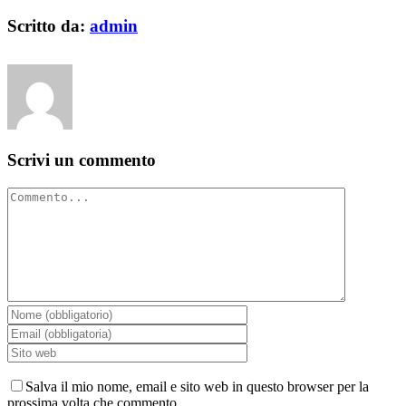
Facebook
X
Reddit
LinkedIn
WhatsApp
Tumblr
Pinterest
Vk
Email
Scritto da:
admin
Scrivi un commento
Commento
Salva il mio nome, email e sito web in questo browser per la
prossima volta che commento.