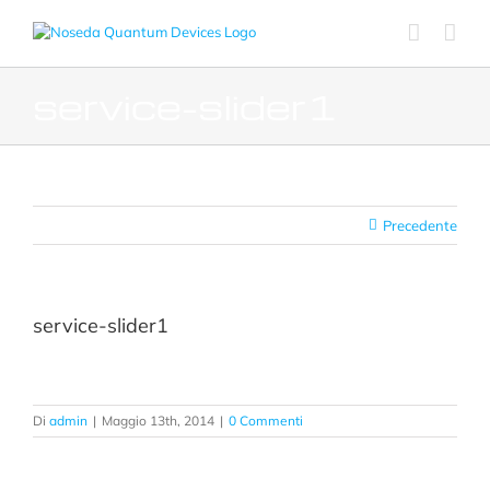
Salta
al
contenuto
service-slider1
Precedente
service-slider1
Di
admin
|
Maggio 13th, 2014
|
0 Commenti