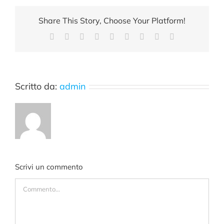
Share This Story, Choose Your Platform!
Facebook
X
Reddit
LinkedIn
WhatsApp
Tumblr
Pinterest
Vk
Email
Scritto da:
admin
Scrivi un commento
Commento