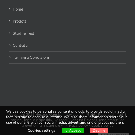
Home
Prodotti
Studi & Test
Contatti
Termini e Condizioni
We use cookies to personalise content and ads, to provide social media
Copyright 2019 Noseda Quantum devices | All Rights Reserved - Tutti i
features and to analyse our traffic. We also share information about your
marchi, loghi e dispositivi Noseda Quantum Devices sono protetti da
use of our site with our social media, advertising and analytics partners.
brevetto internazionale - |
Privacy policy
-
Cookie policy
Cookies settings
Accept
Decline