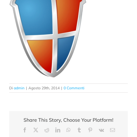
Di
admin
|
Agosto 29th, 2014
|
0 Commenti
Share This Story, Choose Your Platform!
Facebook
X
Reddit
LinkedIn
WhatsApp
Tumblr
Pinterest
Vk
Email