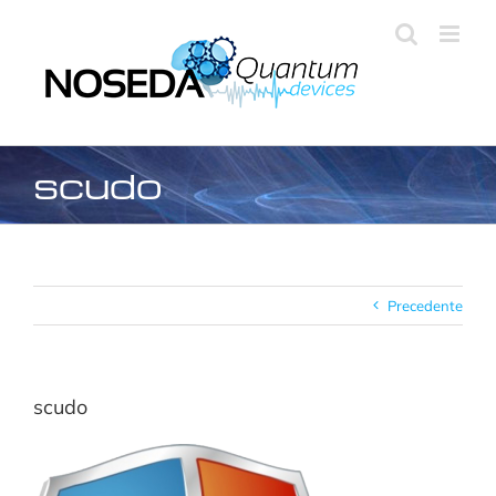
Salta
al
contenuto
scudo
Precedente
scudo