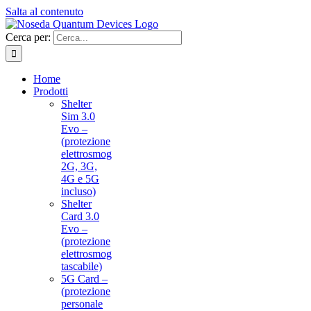
Salta al contenuto
Cerca per:
Home
Prodotti
Shelter
Sim 3.0
Evo –
(protezione
elettrosmog
2G, 3G,
4G e 5G
incluso)
Shelter
Card 3.0
Evo –
(protezione
elettrosmog
tascabile)
5G Card –
(protezione
personale