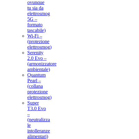
ovunque
tu sia da
elettrosmog
5G –
formato
tascabile)
Wi-Fi –
(protezione
elettrosmog)
Serenity
2.0 Evo –
(armonizzatore
ambientale)
Quantum
Pearl –
(collana
protezione
elettrosmog)
Super
T3.0 Evo
–
(neutralizza
le
intolleranze
alimentari)