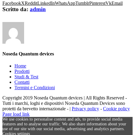
Facebook
X
Reddit
LinkedIn
WhatsApp
Tumblr
Pinterest
Vk
Email
Scritto da:
admin
Noseda Quantum devices
Home
Prodotti
Studi & Test
Contatti
Termini e Condizioni
Copyright 2019 Noseda Quantum devices | All Rights Reserved -
Tutti i marchi, loghi e dispositivi Noseda Quantum Devices sono
protetti da brevetto internazionale - |
Privacy policy
-
Cookie policy
Page load link
We use cookies to personalise content and ads, to provide social media
features and to analyse our traffic. We also share information about your
use of our site with our social media, advertising and analytics partners.
Cookies settings