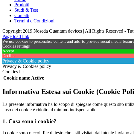
Prodotti
Studi & Test
Contatti
Termini e Condizioni
Copyright 2019 Noseda Quantum devices | All Rights Reserved - Tutti 
Page load link
We use cookies to personalise content and ads, to provide social media feature
Cookies settings
Accept
Decline
Privacy & Cookie policy
Privacy & Cookies policy
Cookies list
Cookie name
Active
Informativa Estesa sui Cookie (Cookie Pol
La presente informativa ha lo scopo di spiegare come questo sito utiliz
l'uso dei cookie è ridotto al minimo indispensabile.
1. Cosa sono i cookie?
I cookie sono piccoli file di testo che i siti visitati dall'utente invian