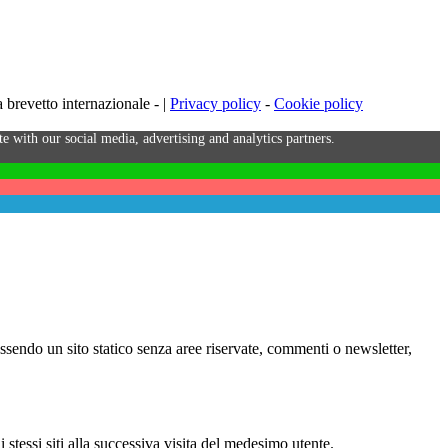
brevetto internazionale - |
Privacy policy
-
Cookie policy
e with our social media, advertising and analytics partners.
Essendo un sito statico senza aree riservate, commenti o newsletter,
i stessi siti alla successiva visita del medesimo utente.