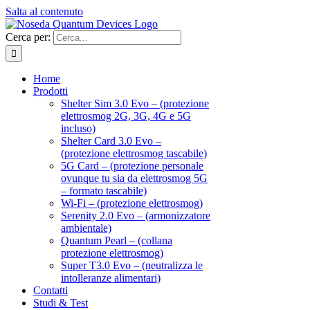
Salta al contenuto
Cerca per:
Home
Prodotti
Shelter Sim 3.0 Evo – (protezione
elettrosmog 2G, 3G, 4G e 5G
incluso)
Shelter Card 3.0 Evo –
(protezione elettrosmog tascabile)
5G Card – (protezione personale
ovunque tu sia da elettrosmog 5G
– formato tascabile)
Wi-Fi – (protezione elettrosmog)
Serenity 2.0 Evo – (armonizzatore
ambientale)
Quantum Pearl – (collana
protezione elettrosmog)
Super T3.0 Evo – (neutralizza le
intolleranze alimentari)
Contatti
Studi & Test