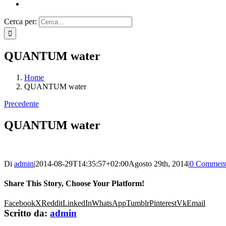
Cerca per:
QUANTUM water
Home
QUANTUM water
Precedente
QUANTUM water
Di
admin
|
2014-08-29T14:35:57+02:00
Agosto 29th, 2014
|
0 Comment
Share This Story, Choose Your Platform!
Facebook
X
Reddit
LinkedIn
WhatsApp
Tumblr
Pinterest
Vk
Email
Scritto da:
admin