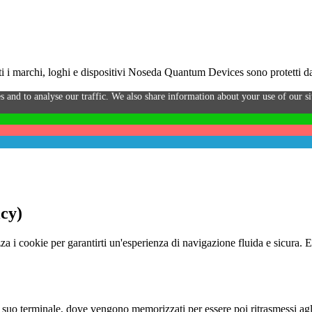
i marchi, loghi e dispositivi Noseda Quantum Devices sono protetti da 
s and to analyse our traffic. We also share information about your use of our sit
icy)
za i cookie per garantirti un'esperienza di navigazione fluida e sicura. 
o al suo terminale, dove vengono memorizzati per essere poi ritrasmessi agl