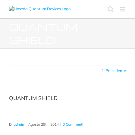
Salta
al
contenuto
QUANTUM
SHIELD
Precedente
QUANTUM SHIELD
Di
admin
|
Agosto 29th, 2014
|
0 Commenti