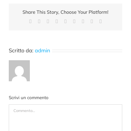
Share This Story, Choose Your Platform!
Facebook
X
Reddit
LinkedIn
WhatsApp
Tumblr
Pinterest
Vk
Email
Scritto da:
admin
Scrivi un commento
Commento