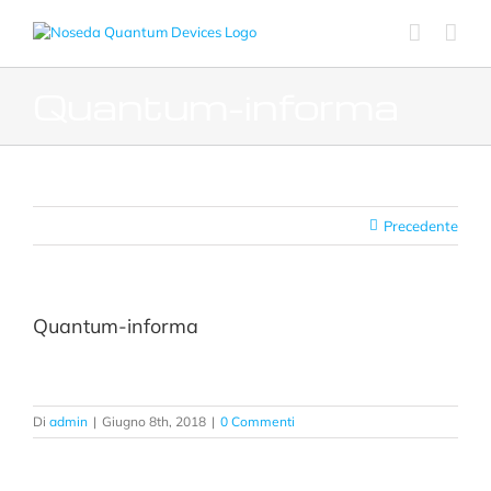
Salta
al
contenuto
Quantum-informa
Precedente
Quantum-informa
Di
admin
|
Giugno 8th, 2018
|
0 Commenti