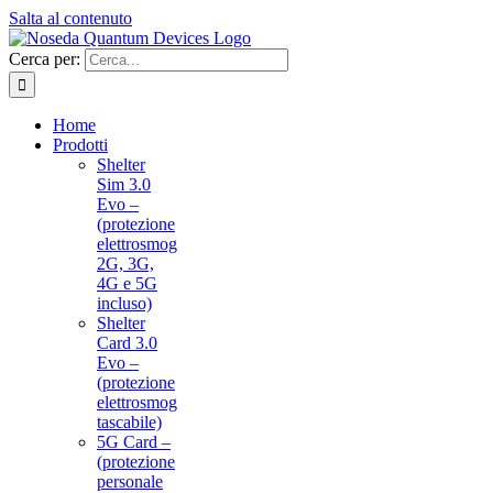
Salta al contenuto
Cerca per:
Home
Prodotti
Shelter
Sim 3.0
Evo –
(protezione
elettrosmog
2G, 3G,
4G e 5G
incluso)
Shelter
Card 3.0
Evo –
(protezione
elettrosmog
tascabile)
5G Card –
(protezione
personale