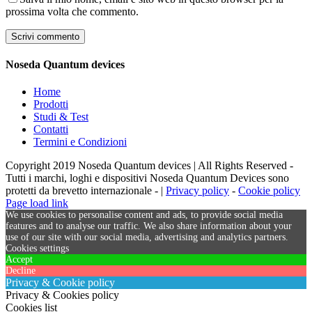
prossima volta che commento.
Noseda Quantum devices
Home
Prodotti
Studi & Test
Contatti
Termini e Condizioni
Copyright 2019 Noseda Quantum devices | All Rights Reserved -
Tutti i marchi, loghi e dispositivi Noseda Quantum Devices sono
protetti da brevetto internazionale - |
Privacy policy
-
Cookie policy
Page load link
We use cookies to personalise content and ads, to provide social media
features and to analyse our traffic. We also share information about your
use of our site with our social media, advertising and analytics partners.
Cookies settings
Accept
Decline
Privacy & Cookie policy
Privacy & Cookies policy
Cookies list