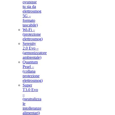
ovunque
tu sia da
elettrosmog
5G –
formato
tascabile)
Wi-Fi –
(protezione
elettrosmog)
Serenity
2.0 Evo –
(armonizzatore
ambientale)
Quantum
Pearl –
(collana
protezione
elettrosmog)
Super
T3.0 Evo
–
(neutralizza
le
intolleranze
alimentari)