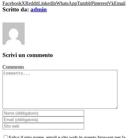
Facebook
X
Reddit
LinkedIn
WhatsApp
Tumblr
Pinterest
Vk
Email
Scritto da:
admin
Scrivi un commento
Commento
Salva il mio nome, email e sito web in questo browser per la