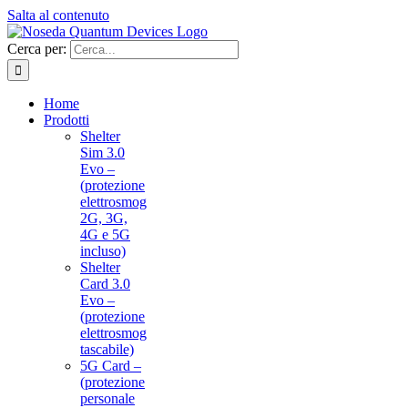
Salta al contenuto
Cerca per:
Home
Prodotti
Shelter
Sim 3.0
Evo –
(protezione
elettrosmog
2G, 3G,
4G e 5G
incluso)
Shelter
Card 3.0
Evo –
(protezione
elettrosmog
tascabile)
5G Card –
(protezione
personale