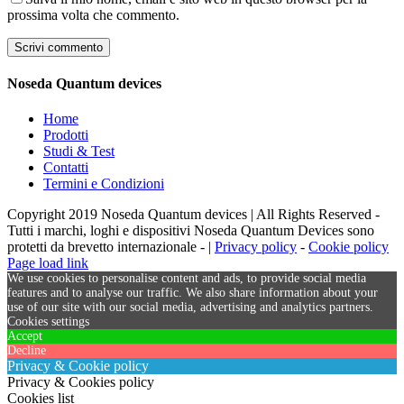
prossima volta che commento.
Noseda Quantum devices
Home
Prodotti
Studi & Test
Contatti
Termini e Condizioni
Copyright 2019 Noseda Quantum devices | All Rights Reserved -
Tutti i marchi, loghi e dispositivi Noseda Quantum Devices sono
protetti da brevetto internazionale - |
Privacy policy
-
Cookie policy
Page load link
We use cookies to personalise content and ads, to provide social media
features and to analyse our traffic. We also share information about your
use of our site with our social media, advertising and analytics partners.
Cookies settings
Accept
Decline
Privacy & Cookie policy
Privacy & Cookies policy
Cookies list