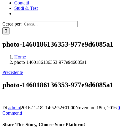
Contatti
Studi & Test
Cerca per:
photo-1460186136353-977e9d6085a1
Home
photo-1460186136353-977e9d6085a1
Precedente
photo-1460186136353-977e9d6085a1
Di
admin
|
2016-11-18T14:52:52+01:00
Novembre 18th, 2016
|
0
Commenti
Share This Story, Choose Your Platform!