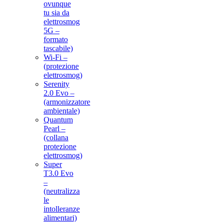
ovunque
tu sia da
elettrosmog
5G –
formato
tascabile)
Wi-Fi –
(protezione
elettrosmog)
Serenity
2.0 Evo –
(armonizzatore
ambientale)
Quantum
Pearl –
(collana
protezione
elettrosmog)
Super
T3.0 Evo
–
(neutralizza
le
intolleranze
alimentari)