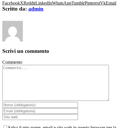
Facebook
X
Reddit
LinkedIn
WhatsApp
Tumblr
Pinterest
Vk
Email
Scritto da:
admin
Scrivi un commento
Commento
Salva il mio nome, email e sito web in questo browser per la