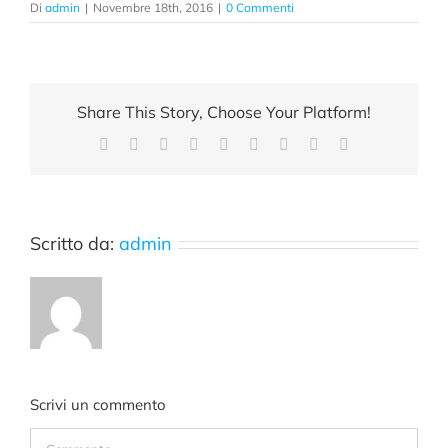
Di
admin
|
Novembre 18th, 2016
|
0 Commenti
Share This Story, Choose Your Platform!
Facebook
X
Reddit
LinkedIn
WhatsApp
Tumblr
Pinterest
Vk
Email
Scritto da:
admin
Scrivi un commento
Commento