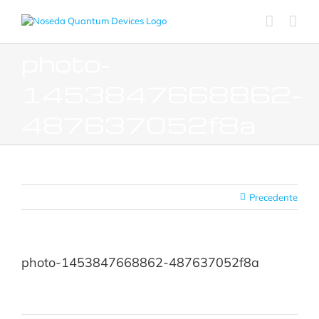
Salta
al
contenuto
photo-
1453847668862-
487637052f8a
Precedente
photo-1453847668862-487637052f8a