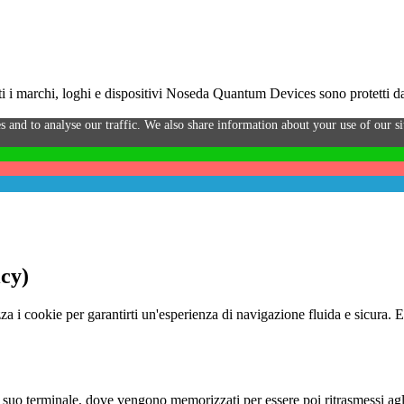
i marchi, loghi e dispositivi Noseda Quantum Devices sono protetti da 
s and to analyse our traffic. We also share information about your use of our sit
icy)
za i cookie per garantirti un'esperienza di navigazione fluida e sicura. 
o al suo terminale, dove vengono memorizzati per essere poi ritrasmessi agl