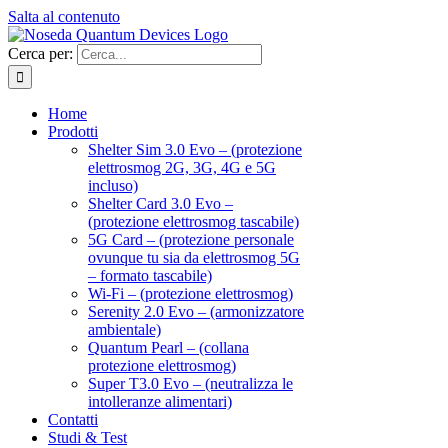
Salta al contenuto
Cerca per:
Home
Prodotti
Shelter Sim 3.0 Evo – (protezione
elettrosmog 2G, 3G, 4G e 5G
incluso)
Shelter Card 3.0 Evo –
(protezione elettrosmog tascabile)
5G Card – (protezione personale
ovunque tu sia da elettrosmog 5G
– formato tascabile)
Wi-Fi – (protezione elettrosmog)
Serenity 2.0 Evo – (armonizzatore
ambientale)
Quantum Pearl – (collana
protezione elettrosmog)
Super T3.0 Evo – (neutralizza le
intolleranze alimentari)
Contatti
Studi & Test