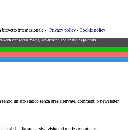
brevetto internazionale - |
Privacy policy
-
Cookie policy
e with our social media, advertising and analytics partners.
Essendo un sito statico senza aree riservate, commenti o newsletter,
i stessi siti alla successiva visita del medesimo utente.