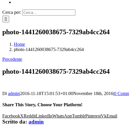
Cerca per:
photo-1441260038675-7329ab4cc264
Home
photo-1441260038675-7329ab4cc264
Precedente
photo-1441260038675-7329ab4cc264
Di
admin
|
2016-11-18T15:01:53+01:00
Novembre 18th, 2016
|
0 Comm
Share This Story, Choose Your Platform!
Facebook
X
Reddit
LinkedIn
WhatsApp
Tumblr
Pinterest
Vk
Email
Scritto da:
admin