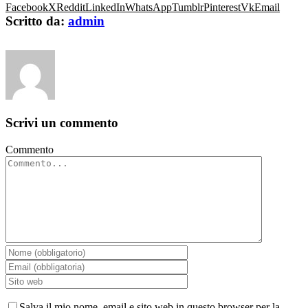
Facebook
X
Reddit
LinkedIn
WhatsApp
Tumblr
Pinterest
Vk
Email
Scritto da:
admin
Scrivi un commento
Commento
Salva il mio nome, email e sito web in questo browser per la