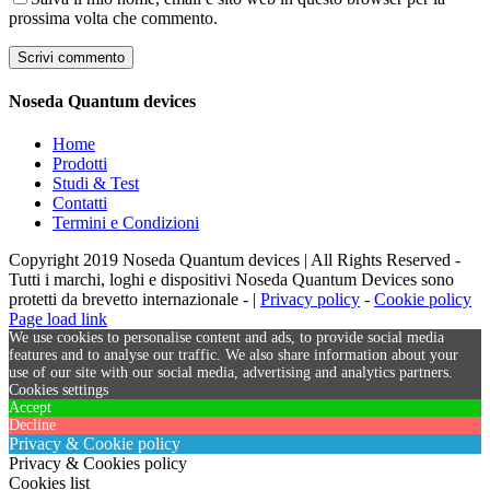
prossima volta che commento.
Noseda Quantum devices
Home
Prodotti
Studi & Test
Contatti
Termini e Condizioni
Copyright 2019 Noseda Quantum devices | All Rights Reserved -
Tutti i marchi, loghi e dispositivi Noseda Quantum Devices sono
protetti da brevetto internazionale - |
Privacy policy
-
Cookie policy
Page load link
We use cookies to personalise content and ads, to provide social media
features and to analyse our traffic. We also share information about your
use of our site with our social media, advertising and analytics partners.
Cookies settings
Accept
Decline
Privacy & Cookie policy
Privacy & Cookies policy
Cookies list