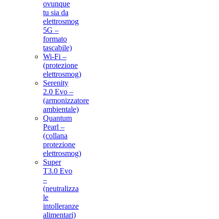
ovunque
tu sia da
elettrosmog
5G –
formato
tascabile)
Wi-Fi –
(protezione
elettrosmog)
Serenity
2.0 Evo –
(armonizzatore
ambientale)
Quantum
Pearl –
(collana
protezione
elettrosmog)
Super
T3.0 Evo
–
(neutralizza
le
intolleranze
alimentari)