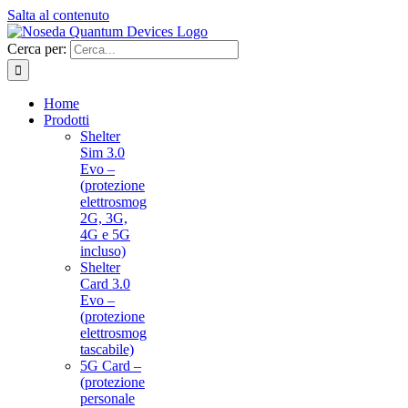
Salta al contenuto
Cerca per:
Home
Prodotti
Shelter
Sim 3.0
Evo –
(protezione
elettrosmog
2G, 3G,
4G e 5G
incluso)
Shelter
Card 3.0
Evo –
(protezione
elettrosmog
tascabile)
5G Card –
(protezione
personale