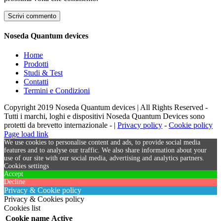
Noseda Quantum devices
Home
Prodotti
Studi & Test
Contatti
Termini e Condizioni
Copyright 2019 Noseda Quantum devices | All Rights Reserved -
Tutti i marchi, loghi e dispositivi Noseda Quantum Devices sono
protetti da brevetto internazionale - |
Privacy policy
-
Cookie policy
Page load link
We use cookies to personalise content and ads, to provide social media
features and to analyse our traffic. We also share information about your
use of our site with our social media, advertising and analytics partners.
Cookies settings
Accept
Decline
Privacy & Cookie policy
Privacy & Cookies policy
Cookies list
Cookie name
Active