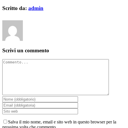
Facebook
X
Reddit
LinkedIn
WhatsApp
Tumblr
Pinterest
Vk
Email
Scritto da:
admin
Scrivi un commento
Commento
Salva il mio nome, email e sito web in questo browser per la
prossima volta che commento.