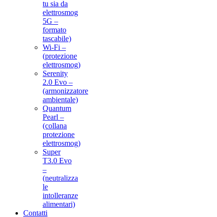
tu sia da
elettrosmog
5G –
formato
tascabile)
Wi-Fi –
(protezione
elettrosmog)
Serenity
2.0 Evo –
(armonizzatore
ambientale)
Quantum
Pearl –
(collana
protezione
elettrosmog)
Super
T3.0 Evo
–
(neutralizza
le
intolleranze
alimentari)
Contatti