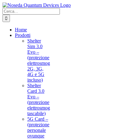
Salta
al
Cerca
contenuto
per:
Home
Prodotti
Shelter
Sim 3.0
Evo –
(protezione
elettrosmog
2G, 3G,
4G e 5G
incluso)
Shelter
Card 3.0
Evo –
(protezione
elettrosmog
tascabile)
5G Card –
(protezione
personale
ovunque