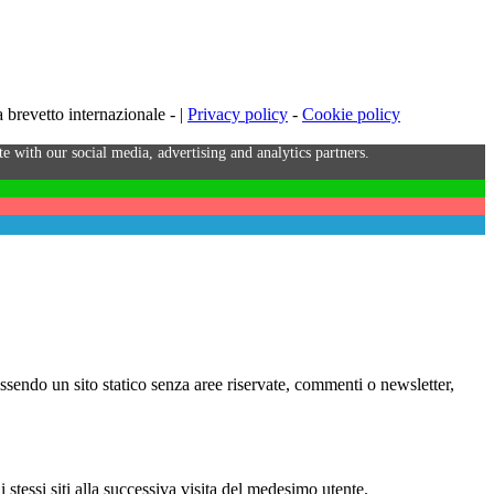
brevetto internazionale - |
Privacy policy
-
Cookie policy
e with our social media, advertising and analytics partners.
Essendo un sito statico senza aree riservate, commenti o newsletter,
i stessi siti alla successiva visita del medesimo utente.