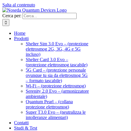
Salta al contenuto
Cerca per:
Home
Prodotti
Shelter Sim 3.0 Evo – (protezione
elettrosmog 2G, 3G, 4G e 5G
incluso)
Shelter Card 3.0 Evo –
(protezione elettrosmog tascabile)
5G Card – (protezione personale
ovunque tu sia da elettrosmog 5G
– formato tascabile)
Wi-Fi – (protezione elettrosmog)
Serenity 2.0 Evo – (armonizzatore
ambientale)
Quantum Pearl – (collana
protezione elettrosmog)
Super T3.0 Evo – (neutralizza le
intolleranze alimentari)
Contatti
Studi & Test