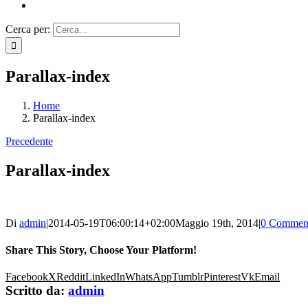
Cerca per:
Parallax-index
Home
Parallax-index
Precedente
Parallax-index
Di
admin
|
2014-05-19T06:00:14+02:00
Maggio 19th, 2014
|
0 Commen
Share This Story, Choose Your Platform!
Facebook
X
Reddit
LinkedIn
WhatsApp
Tumblr
Pinterest
Vk
Email
Scritto da:
admin