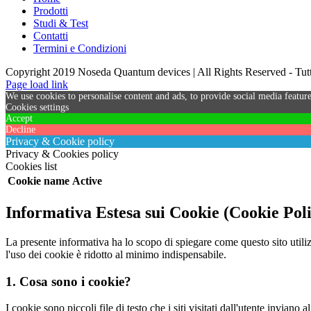
Prodotti
Studi & Test
Contatti
Termini e Condizioni
Copyright 2019 Noseda Quantum devices | All Rights Reserved - Tutti 
Page load link
We use cookies to personalise content and ads, to provide social media feature
Cookies settings
Accept
Decline
Privacy & Cookie policy
Privacy & Cookies policy
Cookies list
Cookie name
Active
Informativa Estesa sui Cookie (Cookie Pol
La presente informativa ha lo scopo di spiegare come questo sito utiliz
l'uso dei cookie è ridotto al minimo indispensabile.
1. Cosa sono i cookie?
I cookie sono piccoli file di testo che i siti visitati dall'utente invian