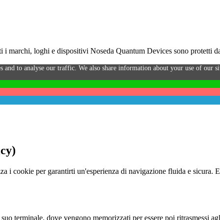
i marchi, loghi e dispositivi Noseda Quantum Devices sono protetti da 
s and to analyse our traffic. We also share information about your use of our sit
icy)
za i cookie per garantirti un'esperienza di navigazione fluida e sicura. 
o al suo terminale, dove vengono memorizzati per essere poi ritrasmessi agl