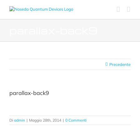
Salta
al
contenuto
parallax-back9
Precedente
parallax-back9
Di
admin
|
Maggio 28th, 2014
|
0 Commenti