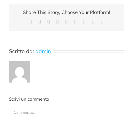
Share This Story, Choose Your Platform!
Facebook
X
Reddit
LinkedIn
WhatsApp
Tumblr
Pinterest
Vk
Email
Scritto da:
admin
Scrivi un commento
Commento