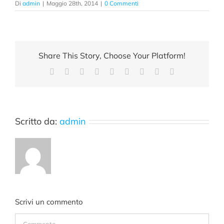
Di
admin
|
Maggio 28th, 2014
|
0 Commenti
Share This Story, Choose Your Platform!
Facebook
X
Reddit
LinkedIn
WhatsApp
Tumblr
Pinterest
Vk
Email
Scritto da:
admin
Scrivi un commento
Commento