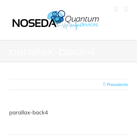
Salta
al
contenuto
parallax-back4
Precedente
parallax-back4