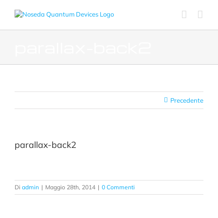
Salta
al
contenuto
parallax-back2
Precedente
parallax-back2
Di
admin
|
Maggio 28th, 2014
|
0 Commenti