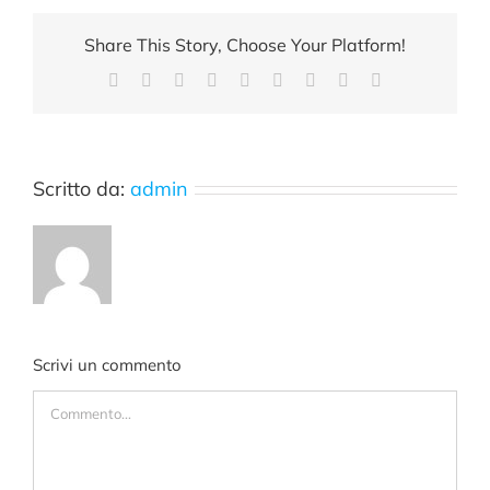
Share This Story, Choose Your Platform!
Facebook
X
Reddit
LinkedIn
WhatsApp
Tumblr
Pinterest
Vk
Email
Scritto da:
admin
Scrivi un commento
Commento