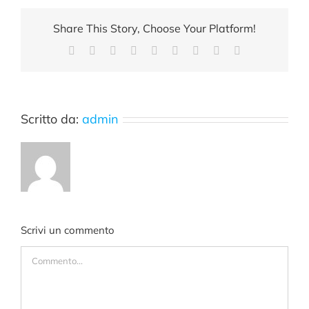
Share This Story, Choose Your Platform!
Facebook
X
Reddit
LinkedIn
WhatsApp
Tumblr
Pinterest
Vk
Email
Scritto da:
admin
Scrivi un commento
Commento