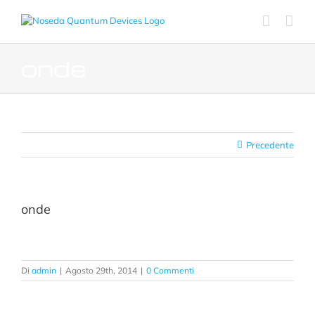
Salta
al
contenuto
onde
Precedente
onde
Di
admin
|
Agosto 29th, 2014
|
0 Commenti