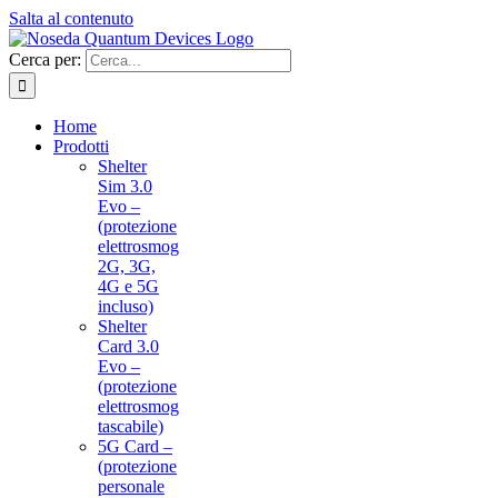
Salta al contenuto
Cerca per:
Home
Prodotti
Shelter
Sim 3.0
Evo –
(protezione
elettrosmog
2G, 3G,
4G e 5G
incluso)
Shelter
Card 3.0
Evo –
(protezione
elettrosmog
tascabile)
5G Card –
(protezione
personale