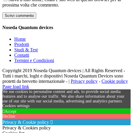
prossima volta che commento.
Noseda Quantum devices
Home
Prodotti
Studi & Test
Contatti
Termini e Condizioni
Copyright 2019 Noseda Quantum devices | All Rights Reserved -
Tutti i marchi, loghi e dispositivi Noseda Quantum Devices sono
protetti da brevetto internazionale - |
Privacy policy
-
Cookie policy
Page load link
We use cookies to personalise content and ads, to provide social media
features and to analyse our traffic. We also share information about your
use of our site with our social media, advertising and analytics partners.
Cookies settings
Accept
Decline
Privacy & Cookie policy
Privacy & Cookies policy