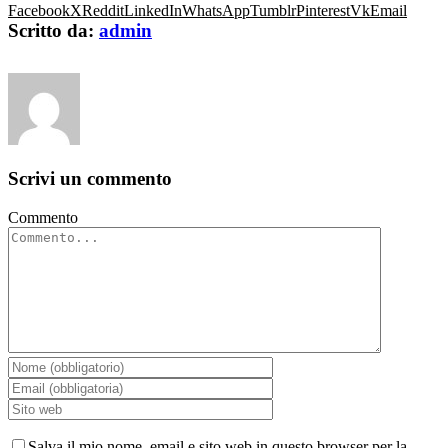
Facebook
X
Reddit
LinkedIn
WhatsApp
Tumblr
Pinterest
Vk
Email
Scritto da:
admin
Scrivi un commento
Commento
Salva il mio nome, email e sito web in questo browser per la