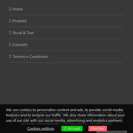
Home
Prodotti
Studi & Test
Contatti
Termini e Condizioni
We use cookies to personalise content and ads, to provide social media
Copyright 2019 Noseda Quantum devices | All Rights Reserved - Tutti i
features and to analyse our traffic. We also share information about your
marchi, loghi e dispositivi Noseda Quantum Devices sono protetti da
use of our site with our social media, advertising and analytics partners.
brevetto internazionale - |
Privacy policy
-
Cookie policy
Cookies settings
Accept
Decline