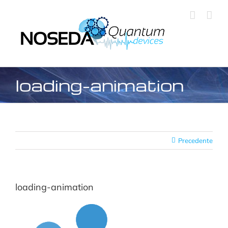
Salta
al
contenuto
loading-animation
Precedente
loading-animation