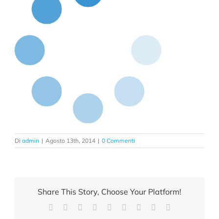
Di
admin
|
Agosto 13th, 2014
|
0 Commenti
Share This Story, Choose Your Platform!
Facebook
X
Reddit
LinkedIn
WhatsApp
Tumblr
Pinterest
Vk
Email