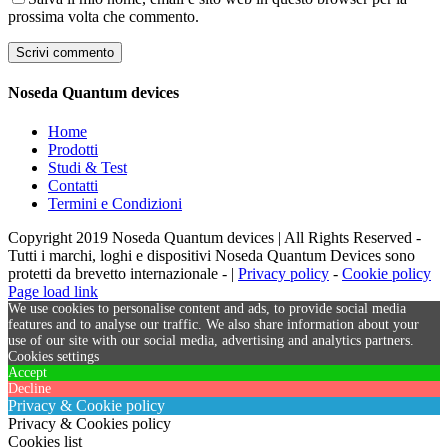
prossima volta che commento.
Noseda Quantum devices
Home
Prodotti
Studi & Test
Contatti
Termini e Condizioni
Copyright 2019 Noseda Quantum devices | All Rights Reserved -
Tutti i marchi, loghi e dispositivi Noseda Quantum Devices sono
protetti da brevetto internazionale - |
Privacy policy
-
Cookie policy
Page load link
We use cookies to personalise content and ads, to provide social media
features and to analyse our traffic. We also share information about your
use of our site with our social media, advertising and analytics partners.
Cookies settings
Accept
Decline
Privacy & Cookie policy
Privacy & Cookies policy
Cookies list