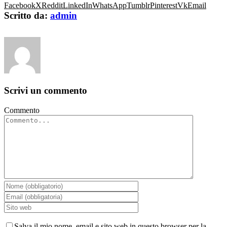
Facebook
X
Reddit
LinkedIn
WhatsApp
Tumblr
Pinterest
Vk
Email
Scritto da:
admin
Scrivi un commento
Commento
Salva il mio nome, email e sito web in questo browser per la