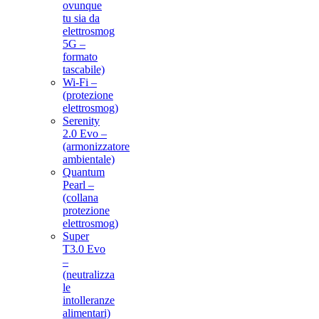
ovunque
tu sia da
elettrosmog
5G –
formato
tascabile)
Wi-Fi –
(protezione
elettrosmog)
Serenity
2.0 Evo –
(armonizzatore
ambientale)
Quantum
Pearl –
(collana
protezione
elettrosmog)
Super
T3.0 Evo
–
(neutralizza
le
intolleranze
alimentari)