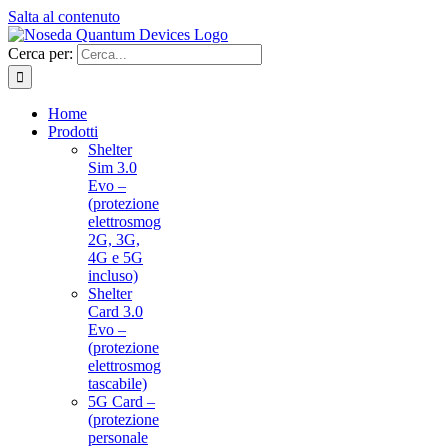
Salta al contenuto
Cerca per:
Home
Prodotti
Shelter
Sim 3.0
Evo –
(protezione
elettrosmog
2G, 3G,
4G e 5G
incluso)
Shelter
Card 3.0
Evo –
(protezione
elettrosmog
tascabile)
5G Card –
(protezione
personale