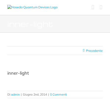
Salta
al
contenuto
inner-light
Precedente
inner-light
Di
admin
|
Giugno 2nd, 2014
|
0 Commenti