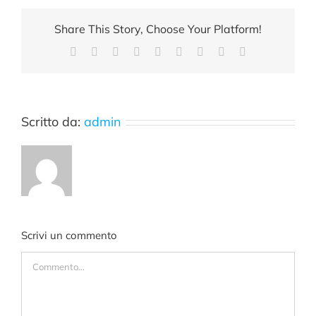
Share This Story, Choose Your Platform!
Facebook
X
Reddit
LinkedIn
WhatsApp
Tumblr
Pinterest
Vk
Email
Scritto da:
admin
Scrivi un commento
Commento