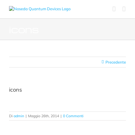
Salta
al
contenuto
icons
Precedente
icons
Di
admin
|
Maggio 26th, 2014
|
0 Commenti