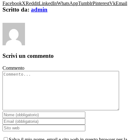
Facebook
X
Reddit
LinkedIn
WhatsApp
Tumblr
Pinterest
Vk
Email
Scritto da:
admin
Scrivi un commento
Commento
Salva il mio nome, email e sito web in questo browser per la