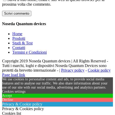
prossima volta che commento.
Noseda Quantum devices
Home
Prodotti
Studi & Test
Contatti
Termini e Condizioni
Copyright 2019 Noseda Quantum devices | All Rights Reserved -
Tutti i marchi, loghi e dispositivi Noseda Quantum Devices sono
protetti da brevetto internazionale - |
Privacy policy
-
Cookie policy
Page load link
We use cookies to personalise content and ads, to provide social media
features and to analyse our traffic. We also share information about your
use of our site with our social media, advertising and analytics partners.
Cookies settings
Accept
Decline
Privacy & Cookie policy
Privacy & Cookies policy
Cookies list