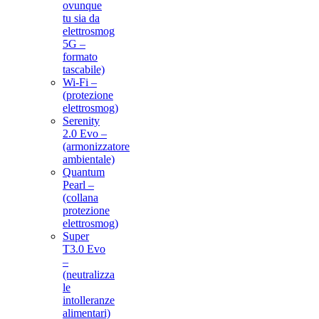
ovunque
tu sia da
elettrosmog
5G –
formato
tascabile)
Wi-Fi –
(protezione
elettrosmog)
Serenity
2.0 Evo –
(armonizzatore
ambientale)
Quantum
Pearl –
(collana
protezione
elettrosmog)
Super
T3.0 Evo
–
(neutralizza
le
intolleranze
alimentari)