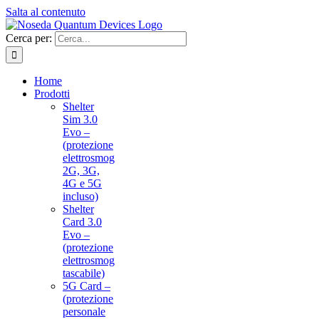
Salta al contenuto
Cerca per:
Home
Prodotti
Shelter
Sim 3.0
Evo –
(protezione
elettrosmog
2G, 3G,
4G e 5G
incluso)
Shelter
Card 3.0
Evo –
(protezione
elettrosmog
tascabile)
5G Card –
(protezione
personale