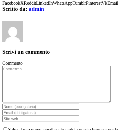
Facebook
X
Reddit
LinkedIn
WhatsApp
Tumblr
Pinterest
Vk
Email
Scritto da:
admin
Scrivi un commento
Commento
Salva il mio nome, email e sito web in questo browser per la