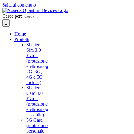
Salta al contenuto
Cerca per:
Home
Prodotti
Shelter
Sim 3.0
Evo –
(protezione
elettrosmog
2G, 3G,
4G e 5G
incluso)
Shelter
Card 3.0
Evo –
(protezione
elettrosmog
tascabile)
5G Card –
(protezione
personale