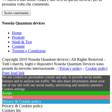
prossima volta che commento.
Noseda Quantum devices
Home
Prodotti
Studi & Test
Contatti
Termini e Condizioni
Copyright 2019 Noseda Quantum devices | All Rights Reserved -
Tutti i marchi, loghi e dispositivi Noseda Quantum Devices sono
protetti da brevetto internazionale - |
Privacy policy
-
Cookie policy
Page load link
We use cookies to personalise content and ads, to provide social media
features and to analyse our traffic. We also share information about your
use of our site with our social media, advertising and analytics partners.
Cookies settings
Accept
Decline
Privacy & Cookie policy
Privacy & Cookies policy
Cookies list