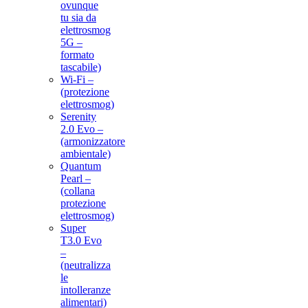
ovunque
tu sia da
elettrosmog
5G –
formato
tascabile)
Wi-Fi –
(protezione
elettrosmog)
Serenity
2.0 Evo –
(armonizzatore
ambientale)
Quantum
Pearl –
(collana
protezione
elettrosmog)
Super
T3.0 Evo
–
(neutralizza
le
intolleranze
alimentari)