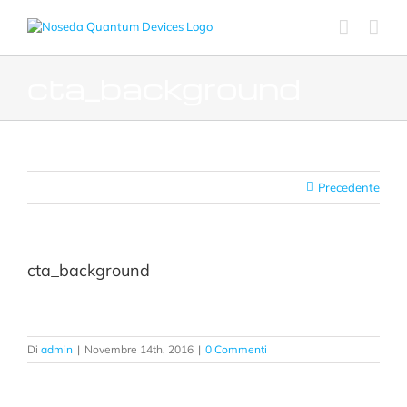
Salta
al
contenuto
cta_background
Precedente
cta_background
Di
admin
|
Novembre 14th, 2016
|
0 Commenti