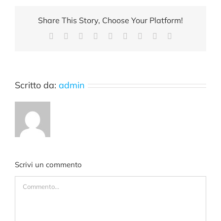
Share This Story, Choose Your Platform!
Facebook
X
Reddit
LinkedIn
WhatsApp
Tumblr
Pinterest
Vk
Email
Scritto da:
admin
Scrivi un commento
Commento