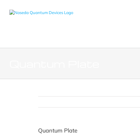
Salta
al
contenuto
Quantum Plate
Quantum Plate