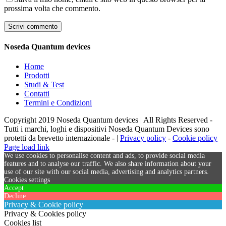
prossima volta che commento.
Noseda Quantum devices
Home
Prodotti
Studi & Test
Contatti
Termini e Condizioni
Copyright 2019 Noseda Quantum devices | All Rights Reserved -
Tutti i marchi, loghi e dispositivi Noseda Quantum Devices sono
protetti da brevetto internazionale - |
Privacy policy
-
Cookie policy
Page load link
We use cookies to personalise content and ads, to provide social media
features and to analyse our traffic. We also share information about your
use of our site with our social media, advertising and analytics partners.
Cookies settings
Accept
Decline
Privacy & Cookie policy
Privacy & Cookies policy
Cookies list