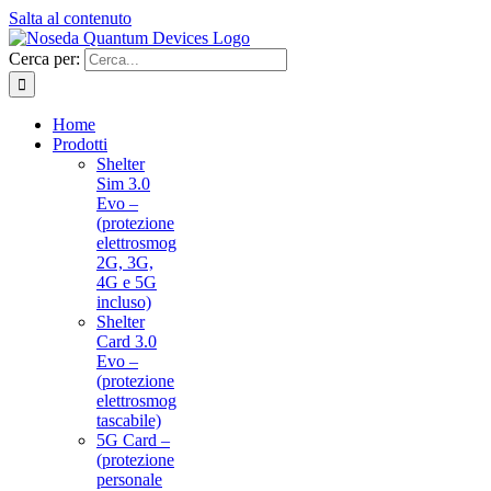
Salta al contenuto
Cerca per:
Home
Prodotti
Shelter
Sim 3.0
Evo –
(protezione
elettrosmog
2G, 3G,
4G e 5G
incluso)
Shelter
Card 3.0
Evo –
(protezione
elettrosmog
tascabile)
5G Card –
(protezione
personale