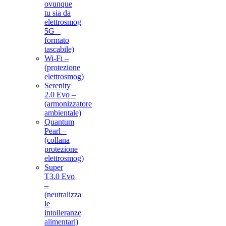
ovunque
tu sia da
elettrosmog
5G –
formato
tascabile)
Wi-Fi –
(protezione
elettrosmog)
Serenity
2.0 Evo –
(armonizzatore
ambientale)
Quantum
Pearl –
(collana
protezione
elettrosmog)
Super
T3.0 Evo
–
(neutralizza
le
intolleranze
alimentari)