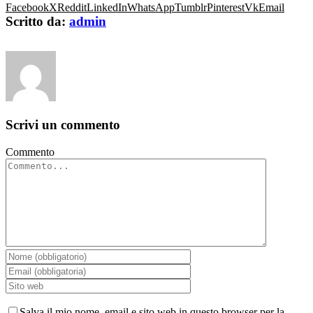
Facebook
X
Reddit
LinkedIn
WhatsApp
Tumblr
Pinterest
Vk
Email
Scritto da:
admin
Scrivi un commento
Commento
Salva il mio nome, email e sito web in questo browser per la