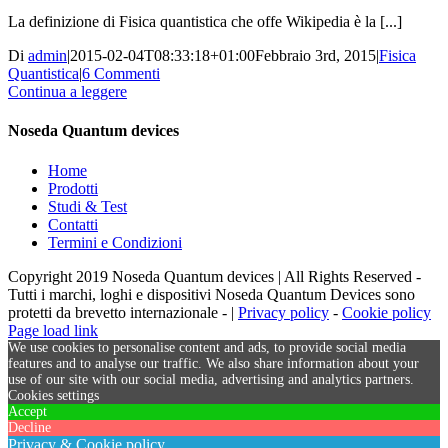
La definizione di Fisica quantistica che offe Wikipedia è la [...]
Di
admin
|
2015-02-04T08:33:18+01:00
Febbraio 3rd, 2015
|
Fisica
Quantistica
|
6 Commenti
Continua a leggere
Noseda Quantum devices
Home
Prodotti
Studi & Test
Contatti
Termini e Condizioni
Copyright 2019 Noseda Quantum devices | All Rights Reserved -
Tutti i marchi, loghi e dispositivi Noseda Quantum Devices sono
protetti da brevetto internazionale - |
Privacy policy
-
Cookie policy
Page load link
We use cookies to personalise content and ads, to provide social media
features and to analyse our traffic. We also share information about your
use of our site with our social media, advertising and analytics partners.
Cookies settings
Accept
Decline
Privacy & Cookie policy