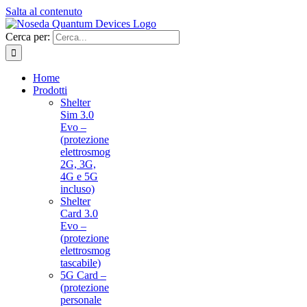
Salta al contenuto
Cerca per:
Home
Prodotti
Shelter
Sim 3.0
Evo –
(protezione
elettrosmog
2G, 3G,
4G e 5G
incluso)
Shelter
Card 3.0
Evo –
(protezione
elettrosmog
tascabile)
5G Card –
(protezione
personale