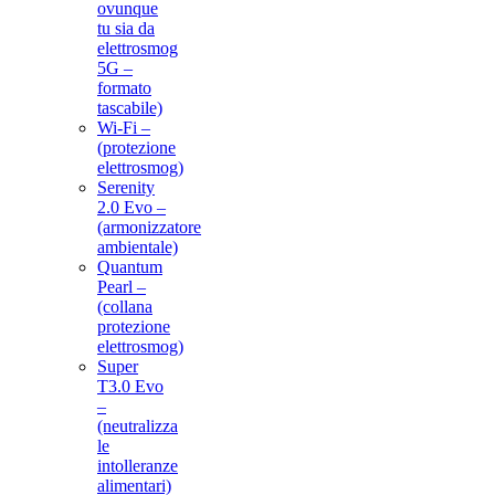
ovunque
tu sia da
elettrosmog
5G –
formato
tascabile)
Wi-Fi –
(protezione
elettrosmog)
Serenity
2.0 Evo –
(armonizzatore
ambientale)
Quantum
Pearl –
(collana
protezione
elettrosmog)
Super
T3.0 Evo
–
(neutralizza
le
intolleranze
alimentari)