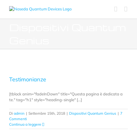
Salta
al
contenuto
Dispositivi Quantum
Genius
Testimonianze
[tblock anim="fadeInDown" title="Questa pagina è dedicata a
te." tag="h1" style="heading-single" [...]
Di
admin
|
Settembre 15th, 2018
|
Dispositivi Quantum Genius
|
7
Commenti
Continua a leggere