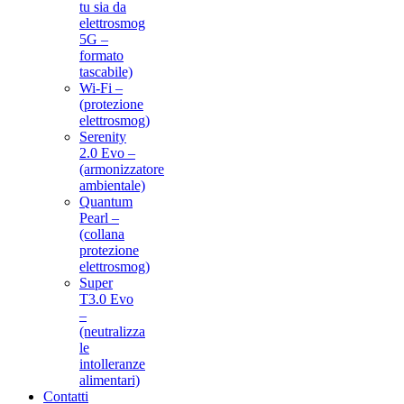
tu sia da
elettrosmog
5G –
formato
tascabile)
Wi-Fi –
(protezione
elettrosmog)
Serenity
2.0 Evo –
(armonizzatore
ambientale)
Quantum
Pearl –
(collana
protezione
elettrosmog)
Super
T3.0 Evo
–
(neutralizza
le
intolleranze
alimentari)
Contatti