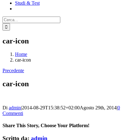
Studi & Test
Cerca
per:
car-icon
Home
car-icon
Precedente
car-icon
Di
admin
|
2014-08-29T15:38:52+02:00
Agosto 29th, 2014
|
0
Commenti
Share This Story, Choose Your Platform!
Facebook
X
Reddit
LinkedIn
WhatsApp
Tumblr
Pinterest
Vk
Email
Scritto da:
admin