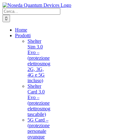
Salta
al
Cerca
contenuto
per:
Home
Prodotti
Shelter
Sim 3.0
Evo –
(protezione
elettrosmog
2G, 3G,
4G e 5G
incluso)
Shelter
Card 3.0
Evo –
(protezione
elettrosmog
tascabile)
5G Card –
(protezione
personale
ovunque