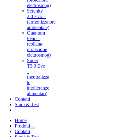
elettrosmog)
Serenity
2.0 Evo –
(armonizzatore
ambientale)
Quantum
Pearl –
(collana
protezione
elettrosmog)
Super
T3.0 Evo
–
(neutralizza
le
intolleranze
alimentari)
Contatti
Studi & Test
Home
Prodotti
Contatti
Studi & Test