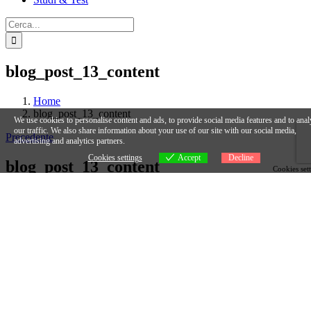
Cerca
per:
blog_post_13_content
Home
blog_post_13_content
We use cookies to personalise content and ads, to provide social media features and to anal
our traffic. We also share information about your use of our site with our social media,
Precedente
advertising and analytics partners.
Cookies settings
Accept
Decline
blog_post_13_content
Cookies set
Di
admin
|
2017-06-30T17:51:10+02:00
Giugno 30th, 2017
|
0
Commenti
Share This Story, Choose Your Platform!
Facebook
X
Reddit
LinkedIn
WhatsApp
Tumblr
Pinterest
Vk
Email
Scritto da:
admin