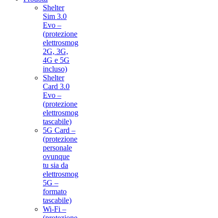
Shelter
Sim 3.0
Evo –
(protezione
elettrosmog
2G, 3G,
4G e 5G
incluso)
Shelter
Card 3.0
Evo –
(protezione
elettrosmog
tascabile)
5G Card –
(protezione
personale
ovunque
tu sia da
elettrosmog
5G –
formato
tascabile)
Wi-Fi –
(protezione