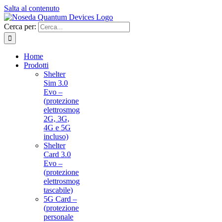
Salta al contenuto
Cerca per:
Home
Prodotti
Shelter
Sim 3.0
Evo –
(protezione
elettrosmog
2G, 3G,
4G e 5G
incluso)
Shelter
Card 3.0
Evo –
(protezione
elettrosmog
tascabile)
5G Card –
(protezione
personale