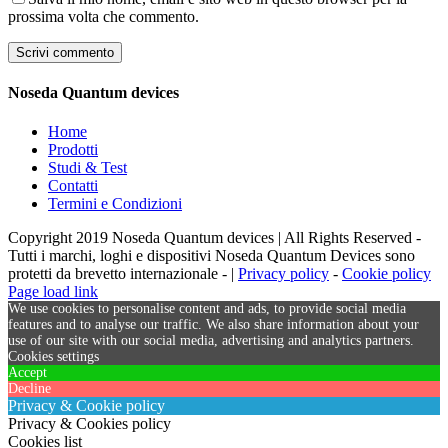
prossima volta che commento.
Noseda Quantum devices
Home
Prodotti
Studi & Test
Contatti
Termini e Condizioni
Copyright 2019 Noseda Quantum devices | All Rights Reserved -
Tutti i marchi, loghi e dispositivi Noseda Quantum Devices sono
protetti da brevetto internazionale - |
Privacy policy
-
Cookie policy
Page load link
We use cookies to personalise content and ads, to provide social media
features and to analyse our traffic. We also share information about your
use of our site with our social media, advertising and analytics partners.
Cookies settings
Accept
Decline
Privacy & Cookie policy
Privacy & Cookies policy
Cookies list