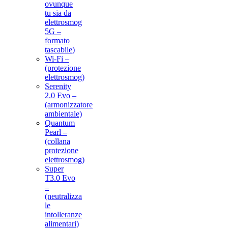
ovunque
tu sia da
elettrosmog
5G –
formato
tascabile)
Wi-Fi –
(protezione
elettrosmog)
Serenity
2.0 Evo –
(armonizzatore
ambientale)
Quantum
Pearl –
(collana
protezione
elettrosmog)
Super
T3.0 Evo
–
(neutralizza
le
intolleranze
alimentari)