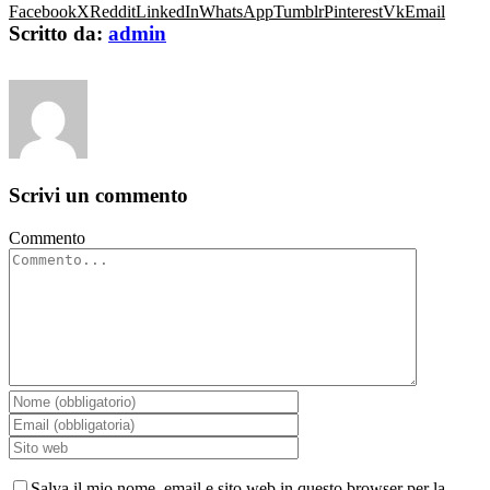
Facebook
X
Reddit
LinkedIn
WhatsApp
Tumblr
Pinterest
Vk
Email
Scritto da:
admin
Scrivi un commento
Commento
Salva il mio nome, email e sito web in questo browser per la