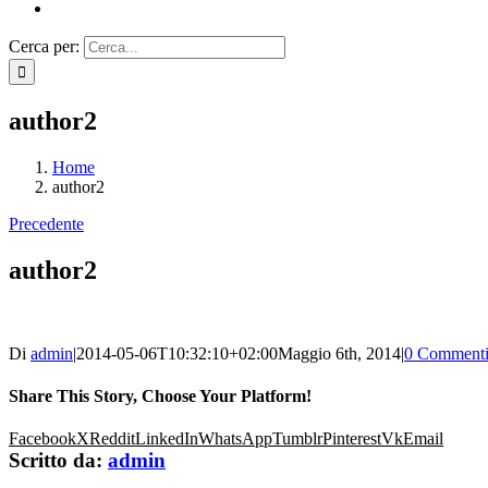
Cerca per:
author2
Home
author2
Precedente
author2
Di
admin
|
2014-05-06T10:32:10+02:00
Maggio 6th, 2014
|
0 Comment
Share This Story, Choose Your Platform!
Facebook
X
Reddit
LinkedIn
WhatsApp
Tumblr
Pinterest
Vk
Email
Scritto da:
admin