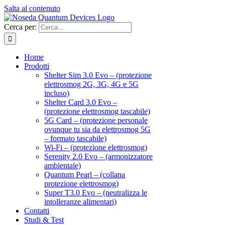
Salta al contenuto
Cerca per:
Home
Prodotti
Shelter Sim 3.0 Evo – (protezione
elettrosmog 2G, 3G, 4G e 5G
incluso)
Shelter Card 3.0 Evo –
(protezione elettrosmog tascabile)
5G Card – (protezione personale
ovunque tu sia da elettrosmog 5G
– formato tascabile)
Wi-Fi – (protezione elettrosmog)
Serenity 2.0 Evo – (armonizzatore
ambientale)
Quantum Pearl – (collana
protezione elettrosmog)
Super T3.0 Evo – (neutralizza le
intolleranze alimentari)
Contatti
Studi & Test