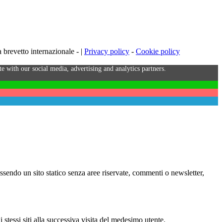
brevetto internazionale - |
Privacy policy
-
Cookie policy
e with our social media, advertising and analytics partners.
Essendo un sito statico senza aree riservate, commenti o newsletter,
i stessi siti alla successiva visita del medesimo utente.