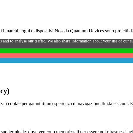
i marchi, loghi e dispositivi Noseda Quantum Devices sono protetti da 
s and to analyse our traffic. We also share information about your use of our sit
icy)
za i cookie per garantirti un'esperienza di navigazione fluida e sicura. 
o al suo terminale, dove vengono memorizzati per essere poi ritrasmessi agl