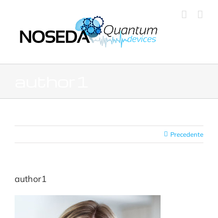
Salta
al
contenuto
author1
Precedente
author1