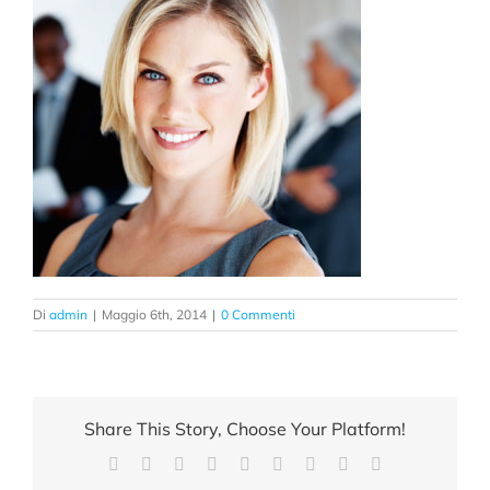
Di
admin
|
Maggio 6th, 2014
|
0 Commenti
Share This Story, Choose Your Platform!
Facebook
X
Reddit
LinkedIn
WhatsApp
Tumblr
Pinterest
Vk
Email