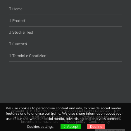
Home
Prodotti
Studi & Test
Contatti
Termini e Condizioni
We use cookies to personalise content and ads, to provide social media
Copyright 2019 Noseda Quantum devices | All Rights Reserved - Tutti i
features and to analyse our traffic. We also share information about your
marchi, loghi e dispositivi Noseda Quantum Devices sono protetti da
use of our site with our social media, advertising and analytics partners.
brevetto internazionale - |
Privacy policy
-
Cookie policy
Cookies settings
Accept
Decline