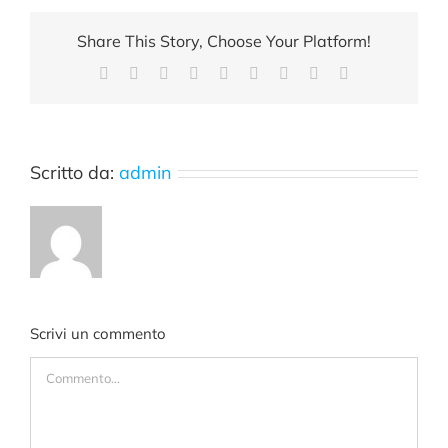
Share This Story, Choose Your Platform!
Facebook
X
Reddit
LinkedIn
WhatsApp
Tumblr
Pinterest
Vk
Email
Scritto da:
admin
Scrivi un commento
Commento