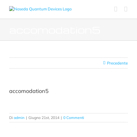
Salta
al
contenuto
accomodation5
Precedente
accomodation5
Di
admin
|
Giugno 21st, 2014
|
0 Commenti