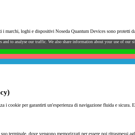
i marchi, loghi e dispositivi Noseda Quantum Devices sono protetti da 
s and to analyse our traffic. We also share information about your use of our sit
icy)
za i cookie per garantirti un'esperienza di navigazione fluida e sicura. 
o al suo terminale, dove vengono memorizzati per essere poi ritrasmessi agl