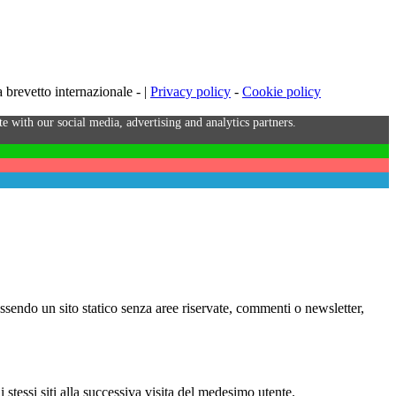
brevetto internazionale - |
Privacy policy
-
Cookie policy
e with our social media, advertising and analytics partners.
Essendo un sito statico senza aree riservate, commenti o newsletter,
i stessi siti alla successiva visita del medesimo utente.