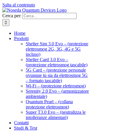
Salta al contenuto
Cerca per:
Home
Prodotti
Shelter Sim 3.0 Evo – (protezione
elettrosmog 2G, 3G, 4G e 5G
incluso)
Shelter Card 3.0 Evo –
(protezione elettrosmog tascabile)
5G Card – (protezione personale
ovunque tu sia da elettrosmog 5G
– formato tascabile)
Wi-Fi – (protezione elettrosmog)
Serenity 2.0 Evo – (armonizzatore
ambientale)
Quantum Pearl – (collana
protezione elettrosmog)
Super T3.0 Evo – (neutralizza le
intolleranze alimentari)
Contatti
Studi & Test