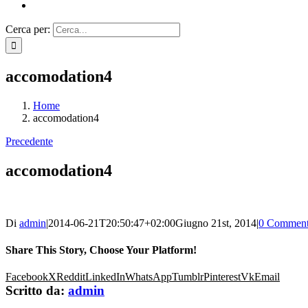
Cerca per:
accomodation4
Home
accomodation4
Precedente
accomodation4
Di
admin
|
2014-06-21T20:50:47+02:00
Giugno 21st, 2014
|
0 Comment
Share This Story, Choose Your Platform!
Facebook
X
Reddit
LinkedIn
WhatsApp
Tumblr
Pinterest
Vk
Email
Scritto da:
admin