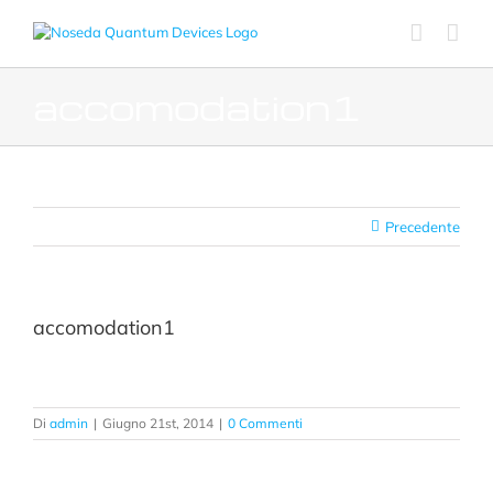
Salta
al
contenuto
accomodation1
Precedente
accomodation1
Di
admin
|
Giugno 21st, 2014
|
0 Commenti