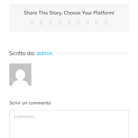
Share This Story, Choose Your Platform!
Facebook
X
Reddit
LinkedIn
WhatsApp
Tumblr
Pinterest
Vk
Email
Scritto da:
admin
Scrivi un commento
Commento