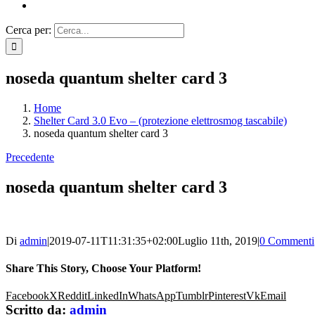
Cerca per:
noseda quantum shelter card 3
Home
Shelter Card 3.0 Evo – (protezione elettrosmog tascabile)
noseda quantum shelter card 3
Precedente
noseda quantum shelter card 3
Di
admin
|
2019-07-11T11:31:35+02:00
Luglio 11th, 2019
|
0 Commenti
Share This Story, Choose Your Platform!
Facebook
X
Reddit
LinkedIn
WhatsApp
Tumblr
Pinterest
Vk
Email
Scritto da:
admin