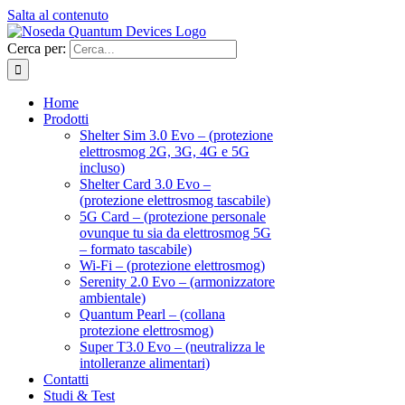
Salta al contenuto
Cerca per:
Home
Prodotti
Shelter Sim 3.0 Evo – (protezione
elettrosmog 2G, 3G, 4G e 5G
incluso)
Shelter Card 3.0 Evo –
(protezione elettrosmog tascabile)
5G Card – (protezione personale
ovunque tu sia da elettrosmog 5G
– formato tascabile)
Wi-Fi – (protezione elettrosmog)
Serenity 2.0 Evo – (armonizzatore
ambientale)
Quantum Pearl – (collana
protezione elettrosmog)
Super T3.0 Evo – (neutralizza le
intolleranze alimentari)
Contatti
Studi & Test