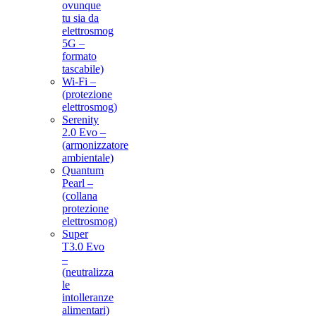
ovunque
tu sia da
elettrosmog
5G –
formato
tascabile)
Wi-Fi –
(protezione
elettrosmog)
Serenity
2.0 Evo –
(armonizzatore
ambientale)
Quantum
Pearl –
(collana
protezione
elettrosmog)
Super
T3.0 Evo
–
(neutralizza
le
intolleranze
alimentari)