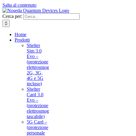
Salta al contenuto
Cerca per:
Home
Prodotti
Shelter
Sim 3.0
Evo –
(protezione
elettrosmog
2G, 3G,
4G e 5G
incluso)
Shelter
Card 3.0
Evo –
(protezione
elettrosmog
tascabile)
5G Card –
(protezione
personale