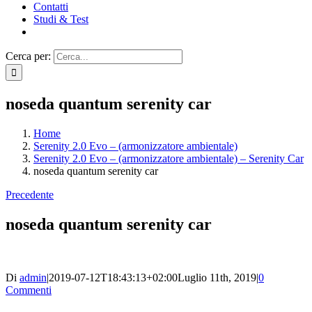
Contatti
Studi & Test
Cerca per:
noseda quantum serenity car
Home
Serenity 2.0 Evo – (armonizzatore ambientale)
Serenity 2.0 Evo – (armonizzatore ambientale) – Serenity Car
noseda quantum serenity car
Precedente
noseda quantum serenity car
Di
admin
|
2019-07-12T18:43:13+02:00
Luglio 11th, 2019
|
0
Commenti