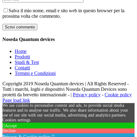
Salva il mio nome, email e sito web in questo browser per la
prossima volta che commento.
Noseda Quantum devices
Home
Prodotti
Studi & Test
Contatti
Termini e Condizioni
Copyright 2019 Noseda Quantum devices | All Rights Reserved -
Tutti i marchi, loghi e dispositivi Noseda Quantum Devices sono
protetti da brevetto internazionale - |
Privacy policy
-
Cookie policy
Page load link
We use cookies to personalise content and ads, to provide social media
features and to analyse our traffic. We also share information about your
use of our site with our social media, advertising and analytics partners.
Cookies settings
Accept
Decline
Privacy & Cookie policy