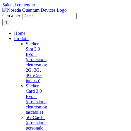
Salta al contenuto
Cerca per:
Home
Prodotti
Shelter
Sim 3.0
Evo –
(protezione
elettrosmog
2G, 3G,
4G e 5G
incluso)
Shelter
Card 3.0
Evo –
(protezione
elettrosmog
tascabile)
5G Card –
(protezione
personale