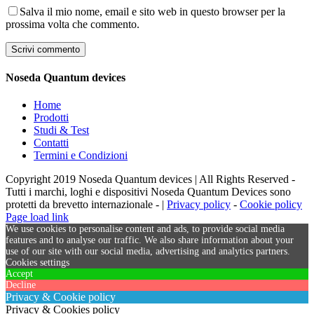
Salva il mio nome, email e sito web in questo browser per la
prossima volta che commento.
Noseda Quantum devices
Home
Prodotti
Studi & Test
Contatti
Termini e Condizioni
Copyright 2019 Noseda Quantum devices | All Rights Reserved -
Tutti i marchi, loghi e dispositivi Noseda Quantum Devices sono
protetti da brevetto internazionale - |
Privacy policy
-
Cookie policy
Page load link
We use cookies to personalise content and ads, to provide social media
features and to analyse our traffic. We also share information about your
use of our site with our social media, advertising and analytics partners.
Cookies settings
Accept
Decline
Privacy & Cookie policy
Privacy & Cookies policy