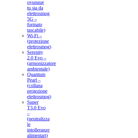
ovunque
tu sia da
elettrosmog
5G –
formato
tascabile)
Wi-Fi –
(protezione
elettrosmog)
Serenity
2.0 Evo –
(armonizzatore
ambientale)
Quantum
Pearl –
(collana
protezione
elettrosmog)
Super
T3.0 Evo
–
(neutralizza
le
intolleranze
alimentari)