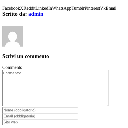
Facebook
X
Reddit
LinkedIn
WhatsApp
Tumblr
Pinterest
Vk
Email
Scritto da:
admin
Scrivi un commento
Commento