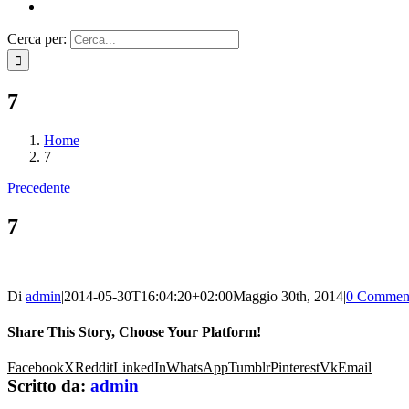
Cerca per:
7
Home
7
Precedente
7
Di
admin
|
2014-05-30T16:04:20+02:00
Maggio 30th, 2014
|
0 Commen
Share This Story, Choose Your Platform!
Facebook
X
Reddit
LinkedIn
WhatsApp
Tumblr
Pinterest
Vk
Email
Scritto da:
admin