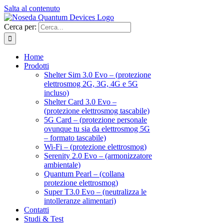
Salta al contenuto
Cerca per:
Home
Prodotti
Shelter Sim 3.0 Evo – (protezione
elettrosmog 2G, 3G, 4G e 5G
incluso)
Shelter Card 3.0 Evo –
(protezione elettrosmog tascabile)
5G Card – (protezione personale
ovunque tu sia da elettrosmog 5G
– formato tascabile)
Wi-Fi – (protezione elettrosmog)
Serenity 2.0 Evo – (armonizzatore
ambientale)
Quantum Pearl – (collana
protezione elettrosmog)
Super T3.0 Evo – (neutralizza le
intolleranze alimentari)
Contatti
Studi & Test