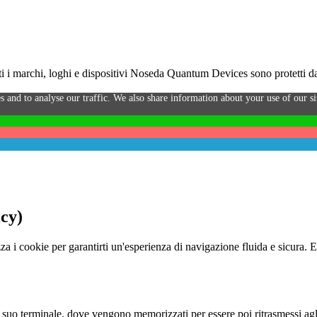
i marchi, loghi e dispositivi Noseda Quantum Devices sono protetti da 
s and to analyse our traffic. We also share information about your use of our sit
icy)
za i cookie per garantirti un'esperienza di navigazione fluida e sicura. 
o al suo terminale, dove vengono memorizzati per essere poi ritrasmessi agl