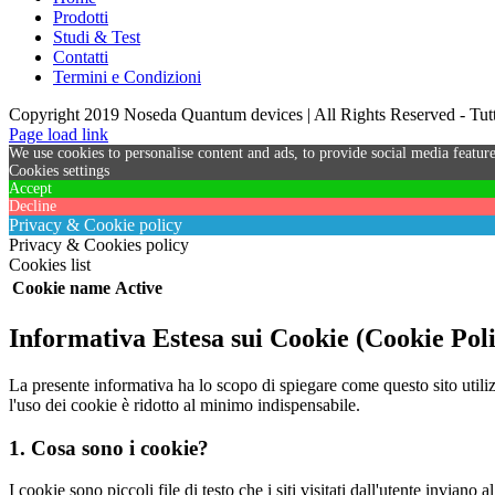
Prodotti
Studi & Test
Contatti
Termini e Condizioni
Copyright 2019 Noseda Quantum devices | All Rights Reserved - Tutti 
Page load link
We use cookies to personalise content and ads, to provide social media feature
Cookies settings
Accept
Decline
Privacy & Cookie policy
Privacy & Cookies policy
Cookies list
Cookie name
Active
Informativa Estesa sui Cookie (Cookie Pol
La presente informativa ha lo scopo di spiegare come questo sito utiliz
l'uso dei cookie è ridotto al minimo indispensabile.
1. Cosa sono i cookie?
I cookie sono piccoli file di testo che i siti visitati dall'utente invian