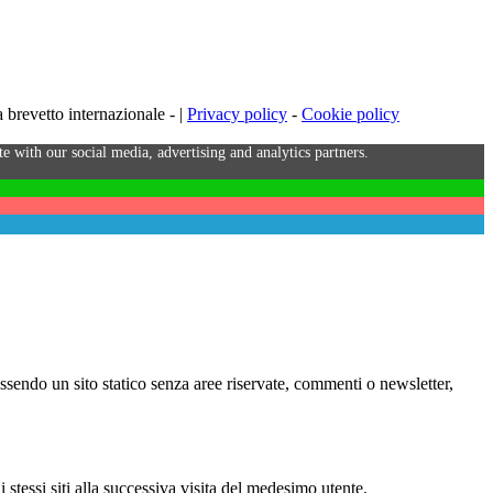
brevetto internazionale - |
Privacy policy
-
Cookie policy
e with our social media, advertising and analytics partners.
Essendo un sito statico senza aree riservate, commenti o newsletter,
i stessi siti alla successiva visita del medesimo utente.