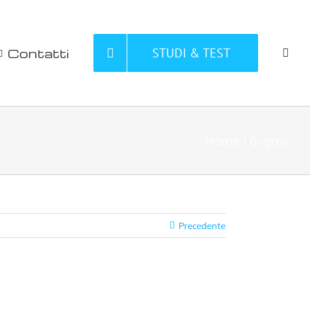
Contatti
STUDI & TEST
Home
6-grey
Precedente