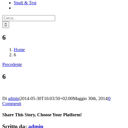
Studi & Test
Cerca
per:
6
Home
6
Precedente
6
Di
admin
|
2014-05-30T16:03:50+02:00
Maggio 30th, 2014
|
0
Commenti
Share This Story, Choose Your Platform!
Facebook
X
Reddit
LinkedIn
WhatsApp
Tumblr
Pinterest
Vk
Email
Scritto da:
admin