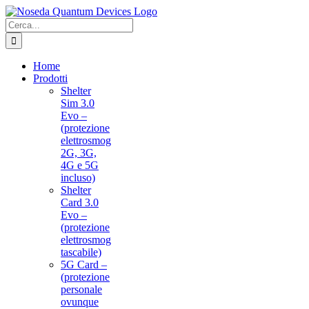
Salta
al
Cerca
contenuto
per:
Home
Prodotti
Shelter
Sim 3.0
Evo –
(protezione
elettrosmog
2G, 3G,
4G e 5G
incluso)
Shelter
Card 3.0
Evo –
(protezione
elettrosmog
tascabile)
5G Card –
(protezione
personale
ovunque