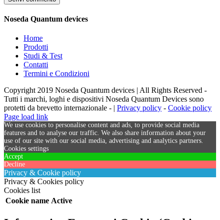
Noseda Quantum devices
Home
Prodotti
Studi & Test
Contatti
Termini e Condizioni
Copyright 2019 Noseda Quantum devices | All Rights Reserved -
Tutti i marchi, loghi e dispositivi Noseda Quantum Devices sono
protetti da brevetto internazionale - |
Privacy policy
-
Cookie policy
Page load link
We use cookies to personalise content and ads, to provide social media
features and to analyse our traffic. We also share information about your
use of our site with our social media, advertising and analytics partners.
Cookies settings
Accept
Decline
Privacy & Cookie policy
Privacy & Cookies policy
Cookies list
Cookie name
Active