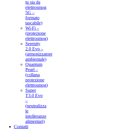
tu sia da
elettrosmog
5G –
formato
tascabile)
Wi-Fi –
(protezione
elettrosmog)
Serenity
2.0 Evo –
(armonizzatore
ambientale)
Quantum
Pearl –
(collana
protezione
elettrosmog)
Super
T3.0 Evo
–
(neutralizza
le
intolleranze
alimentari)
Contatti